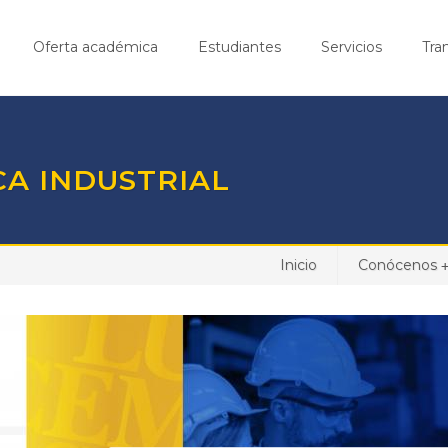
Oferta académica
Estudiantes
Servicios
Tra
CA INDUSTRIAL
Inicio
Conócenos